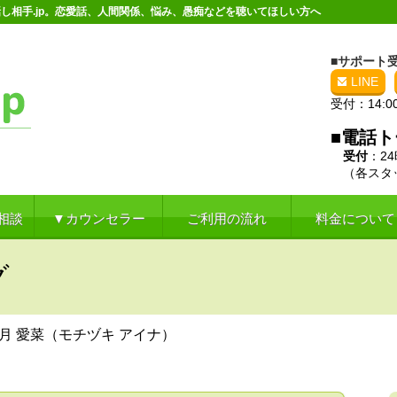
し相手.jp。恋愛話、人間関係、悩み、愚痴などを聴いてほしい方へ
■サポート
LINE
受付：14:0
■電話
受付
：2
（各スタッ
相談
▼カウンセラー
ご利用の流れ
料金について
グ
月 愛菜（モチヅキ アイナ）