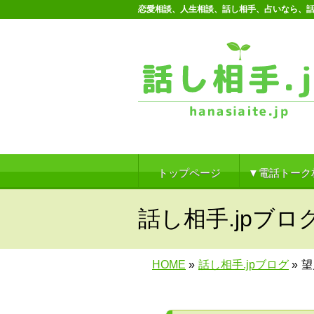
恋愛相談、人生相談、話し相手、占いなら、話
トップページ
▼電話トーク
話し相手.jpブロ
HOME
»
話し相手.jpブログ
»
望