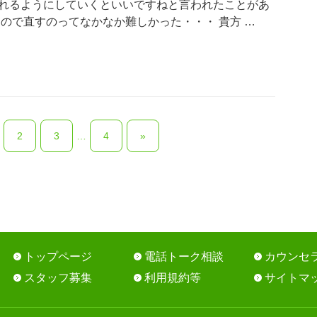
れるようにしていくといいですねと言われたことがあ
ので直すのってなかなか難しかった・・・ 貴方 …
2
3
…
4
»
トップページ
電話トーク相談
カウンセ
スタッフ募集
利用規約等
サイトマ