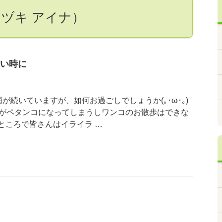
チヅキ アイナ）
い時に
雨が続いていますが、如何お過ごしでしょうか(｡･ω･｡)
がペタンコになってしまうしワンコのお散歩はできな
m ところで皆さんはイライラ …